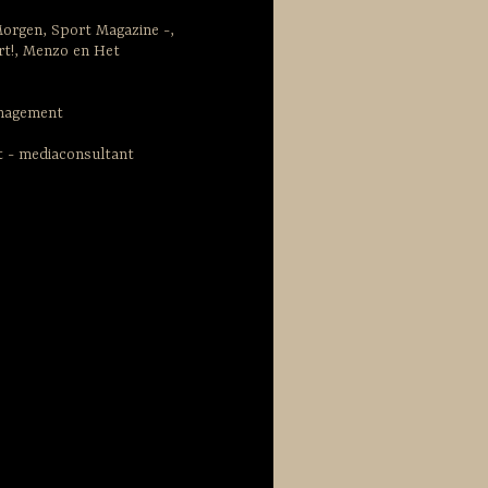
Morgen, Sport Magazine -,
rt!, Menzo en Het
anagement
st - mediaconsultant